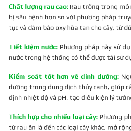
3. Trồng rau thủy canh DWC (Deep Water
Chất lượng rau cao:
Rau trồng trong môi 
Culture):
bị sâu bệnh hơn so với phương pháp truy
4. Trồng rau thủy canh aeroponic:
VI. Một số loại rau phù hợp trồng thủy canh
tục và đảm bảo oxy hòa tan cho cây, từ đ
bằng ống nhựa PVC:
1. Các loại rau lá:
2. Các loại rau củ quả:
Tiết kiệm nước:
Phương pháp này sử dụng
3. Các loại rau khác:
nước trong hệ thống có thể được tái sử d
VII. Lưu ý khi trồng các loại rau thủy canh:
1. Chọn loại rau phù hợp:
Kiểm soát tốt hơn về dinh dưỡng:
Ngư
2. Quản lý ánh sáng:
3. Điều chỉnh nhiệt độ và độ ẩm:
dưỡng trong dung dịch thủy canh, giúp c
4. Bổ sung dinh dưỡng:
định nhiệt độ và pH, tạo điều kiện lý tưởn
5. Phòng trừ sâu bệnh:
VIII. Ưu điểm của trồng rau thủy canh bằng
ống nhựa PVC so với phương pháp truyền
Thích hợp cho nhiều loại cây:
Phương phá
thống:
1. Tiết kiệm diện tích và nâng cao năng suất:
từ rau ăn lá đến các loại cây khác, mở rộ