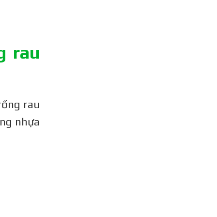
g rau
rồng rau
 ống nhựa