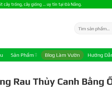
ây trồng, cây giống ... uy tín tại Đà Nẵng.
Tìm
kiếm:
ệu
Sản Phẩm
Blog Làm Vườn
Hướng Dẫ
ồng Rau Thủy Canh Bằng 