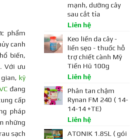
mạnh, dưỡng cây
sau cắt tỉa
Liên hệ
hực phẩm
Keo liền da cây -
hủy canh
liền sẹo - thuốc hỗ
hổ biến,
trợ chiết cành Mỹ
Tiến Hũ 100g
. Với ưu
Liên hệ
 gian,
kỹ
PVC
đang
Phân tan chậm
Rynan FM 240 ( 14-
cung cấp
14-14 +TE)
ơng pháp
Liên hệ
đến những
 rau sạch
ATONIK 1.8SL ( gói