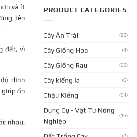
ơn và ít
PRODUCT CATEGORIES
ỡng liên
.
Cây Ăn Trái
(28)
 đất, vì
Cây Giống Hoa
(4)
Cây Giống Rau
(60)
 độ dinh
Cây kiểng lá
(6)
 giúp ổn
Chậu Kiểng
(64)
Dụng Cụ - Vật Tư Nông
(13)
Nghiệp
ác nhau,
Đất Trồng Cây
(7)