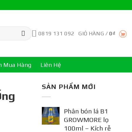
0819 131 092
GIỎ HÀNG /
0
₫
n Mua Hàng
Liên Hệ
SẢN PHẨM MỚI
Ống
Phân bón lá B1
GROWMORE lọ
100ml – Kích rễ