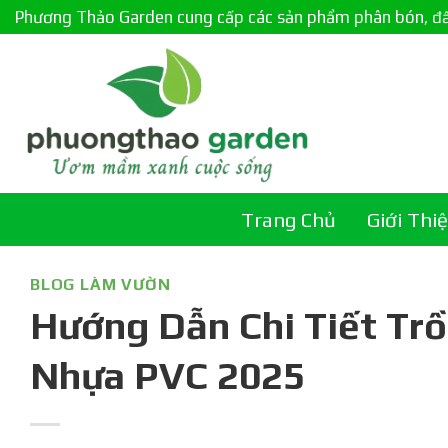
Skip
Phương Thảo Garden cung cấp các sản phẩm phân bón, đất c
to
content
Trang Chủ
Giới Thi
BLOG LÀM VƯỜN
Hướng Dẫn Chi Tiết Tr
Nhựa PVC 2025