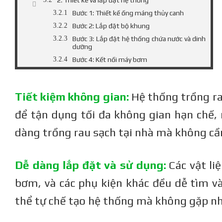
Bước 1: Thiết kế ống máng thủy canh
Bước 2: Lắp đặt bộ khung
Bước 3: Lắp đặt hệ thống chứa nước và dinh
dưỡng
Bước 4: Kết nối máy bơm
3. Trồng cây
4. Bảo trì hệ thống
Tiết kiệm không gian:
Hệ thống trồng ra
IV. Những lưu ý khi trồng rau thủy canh bằng
ống nhựa PVC:
để tận dụng tối đa không gian hạn chế,
1. Lựa chọn loại ống PVC phù hợp:
dàng trồng rau sạch tại nhà mà không cần
2. Sử dụng dung dịch dinh dưỡng phù hợp:
3. Kiểm soát nhiệt độ và độ ẩm:
4. Bảo trì hệ thống:
Dễ dàng lắp đặt và sử dụng:
Các vật li
V. Các kỹ thuật trồng rau thủy canh bằng
bơm, và các phụ kiện khác đều dễ tìm và
ống nhựa PVC:
1. Trồng rau thủy canh NFT (Nutrient Film
thể tự chế tạo hệ thống mà không gặp nh
Technique):
2. Trồng rau thủy canh Ebb & Flow: