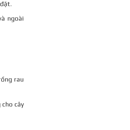
đặt.
và ngoài
rồng rau
 cho cây