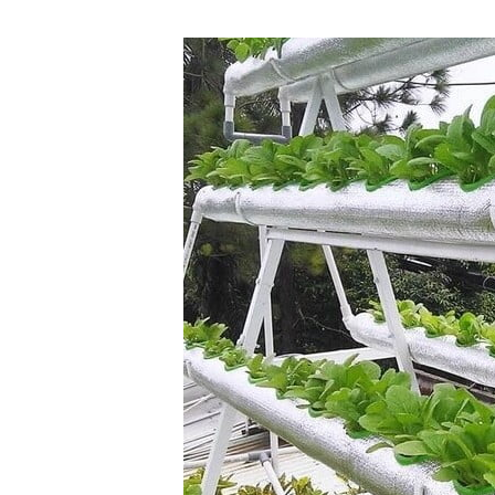
2. Tiết kiệm nước:
3. Kiểm soát dinh dưỡng:
4. Hạn chế sâu bệnh:
IX. Nhược điểm của phương pháp trồng rau
thủy canh:
1. Chi phí đầu tư:
2. Yêu cầu kỹ thuật:
3. Vấn đề môi trường:
X. Kết luận: