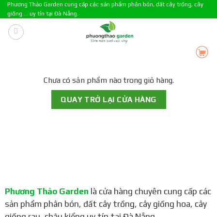
Skip
Phương Thảo Garden cung cấp các sản phẩm phân bón, đất cây trồng, cây
giống ... uy tín tại Đà Nẵng.
to
content
Chưa có sản phẩm nào trong giỏ hàng.
QUAY TRỞ LẠI CỬA HÀNG
Phương Thảo Garden
là cửa hàng chuyên cung cấp các
sản phẩm phân bón, đất cây trồng, cây giống hoa, cây
giống rau, chậu kiểng uy tín tại Đà Nẵng.