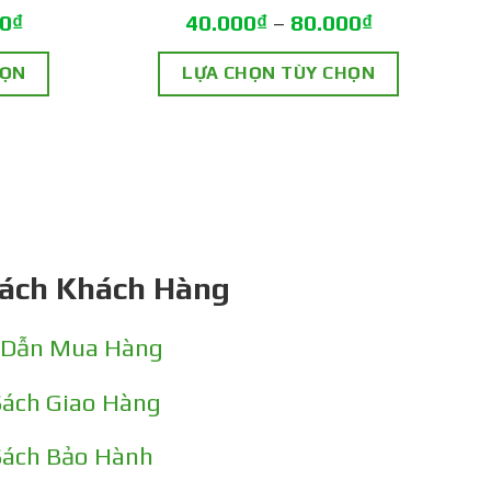
00
₫
40.000
₫
–
80.000
₫
HỌN
LỰA CHỌN TÙY CHỌN
Sản
phẩm
này
có
nhiều
Sách Khách Hàng
biến
thể.
 Dẫn Mua Hàng
Các
tùy
Sách Giao Hàng
chọn
Sách Bảo Hành
có