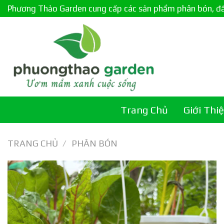
Skip
Phương Thảo Garden cung cấp các sản phẩm phân bón, đất c
to
content
Trang Chủ
Giới Thi
TRANG CHỦ
/
PHÂN BÓN