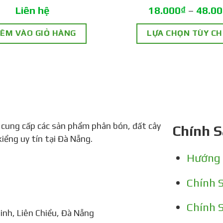
Liên hệ
18.000
₫
–
48.0
ÊM VÀO GIỎ HÀNG
LỰA CHỌN TÙY C
Sản
phẩm
này
có
nhiều
 cung cấp các sản phẩm phân bón, đất cây
Chính 
biến
kiểng uy tín tại Đà Nẵng.
thể.
Hướng
Các
tùy
Chính 
chọn
Chính 
có
nh, Liên Chiểu, Đà Nẵng