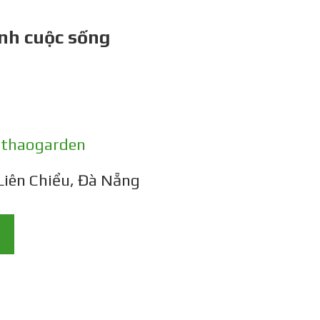
nh cuộc sống
gthaogarden
Liên Chiểu, Đà Nẵng
g