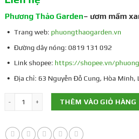
Phương Thảo Garden
– ươm mầm xa
Trang web:
phuongthaogarden.vn
Đường dây nóng: 0819 131 092
Link shopee:
https://shopee.vn/phuon
Địa chỉ: 63 Nguyễn Đỗ Cung, Hòa Minh, 
Dung dịch gừng tỏi ớt Vườn nhà thảo số lượn
THÊM VÀO GIỎ HÀNG