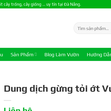
ây trồng, cây giống ... uy tín tại Đà Nẵng.
Tìm
kiếm:
ệu
Sản Phẩm
Blog Làm Vườn
Hướng Dẫ
Dung dịch gừng tỏi ớt V
Liên hệ