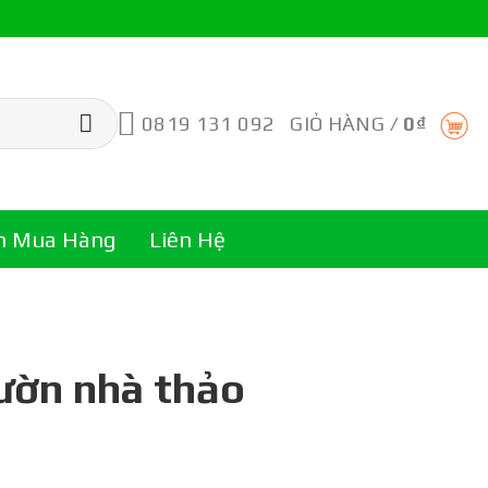
0819 131 092
GIỎ HÀNG /
0
₫
n Mua Hàng
Liên Hệ
ườn nhà thảo