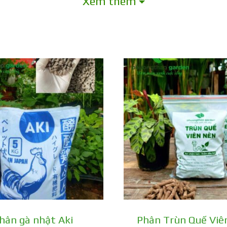
Xem thêm
hân gà nhật Aki
Phân Trùn Quế Viê