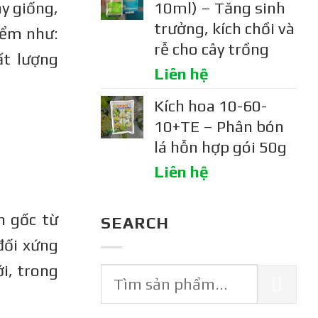
10ml) – Tăng sinh
y giống,
trưởng, kích chồi và
iểm như:
rễ cho cây trồng
ất lượng
Liên hệ
Kích hoa 10-60-
10+TE – Phân bón
lá hỗn hợp gói 50g
Liên hệ
n gốc từ
SEARCH
đối xứng
i, trong