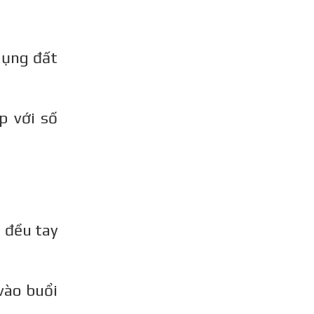
 dụng đất
p với số
 đều tay
vào buổi