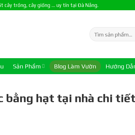
ây trồng, cây giống ... uy tín tại Đà Nẵng.
Tìm
kiếm:
ệu
Sản Phẩm
Blog Làm Vườn
Hướng Dẫ
 bằng hạt tại nhà chi tiế