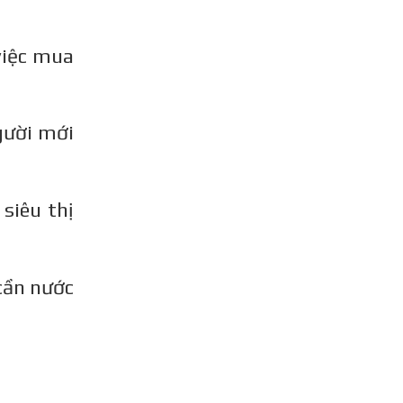
việc mua
gười mới
siêu thị
cần nước