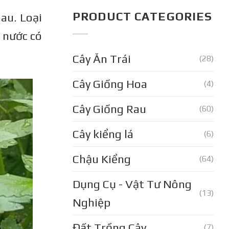
PRODUCT CATEGORIES
hau. Loại
 nước có
Cây Ăn Trái
(28)
Cây Giống Hoa
(4)
Cây Giống Rau
(60)
Cây kiểng lá
(6)
Chậu Kiểng
(64)
Dụng Cụ - Vật Tư Nông
(13)
Nghiệp
Đất Trồng Cây
(7)