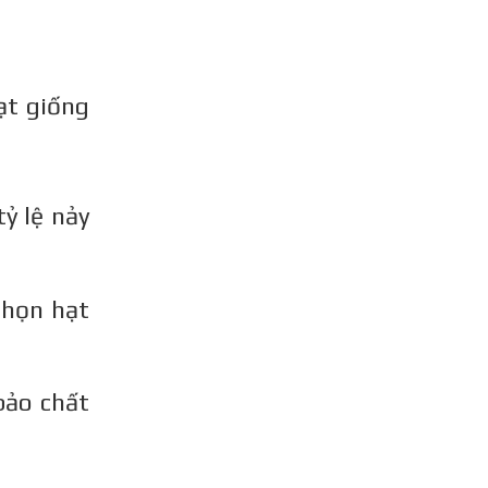
ạt giống
ỷ lệ nảy
họn hạt
bảo chất