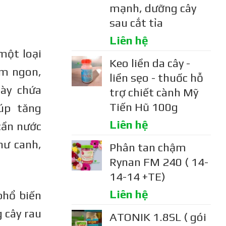
mạnh, dưỡng cây
sau cắt tỉa
Liên hệ
 một loại
Keo liền da cây -
ơm ngon,
liền sẹo - thuốc hỗ
này chứa
trợ chiết cành Mỹ
Tiến Hũ 100g
iúp tăng
Liên hệ
cần nước
hư canh,
Phân tan chậm
Rynan FM 240 ( 14-
14-14 +TE)
Liên hệ
phổ biến
 cây rau
ATONIK 1.8SL ( gói