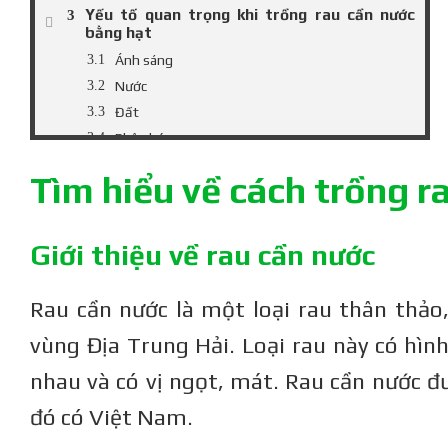
Yếu tố quan trọng khi trồng rau cần nước
bằng hạt
Ánh sáng
Nước
Đất
Phân bón
Một số lưu ý khi trồng rau cần nước bằng hạt
Tìm hiểu về cách trồng r
Đảm bảo chất lượng hạt giống
Theo dõi và điều chỉnh lượng nước cho cây thích
hợp
Giới thiệu về rau cần nước
Kiểm tra định kỳ sự phát triển của cây và xử lý sâu
bệnh kịp thời
Kết luận
Rau cần nước là một loại rau thân thảo
vùng Địa Trung Hải. Loại rau này có hìn
nhau và có vị ngọt, mát. Rau cần nước đư
đó có Việt Nam.