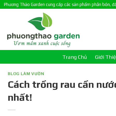
Skip
Phương Thảo Garden cung cấp các sản phẩm phân bón, đất c
to
content
Trang Chủ
Giới Thi
BLOG LÀM VƯỜN
Cách trồng rau cần nước
nhất!