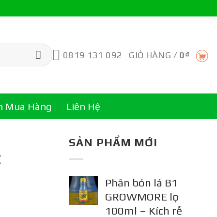
0819 131 092
GIỎ HÀNG /
0
₫
n Mua Hàng
Liên Hệ
SẢN PHẨM MỚI
t
Phân bón lá B1
GROWMORE lọ
100ml – Kích rễ