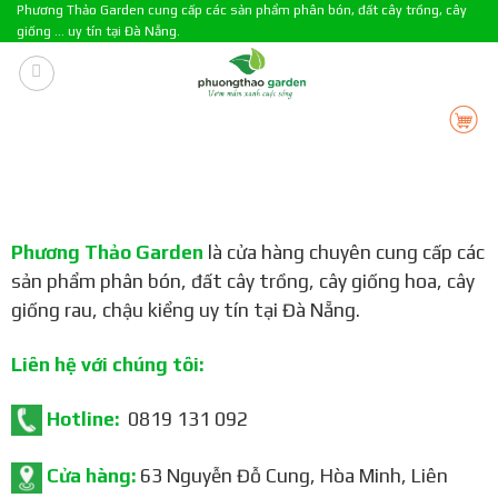
Skip
Phương Thảo Garden cung cấp các sản phẩm phân bón, đất cây trồng, cây
giống ... uy tín tại Đà Nẵng.
to
content
Phương Thảo Garden
là cửa hàng chuyên cung cấp các
sản phẩm phân bón, đất cây trồng, cây giống hoa, cây
giống rau, chậu kiểng uy tín tại Đà Nẵng.
Liên hệ với chúng tôi:
Hotline:
0819 131 092
Cửa hàng:
63 Nguyễn Đỗ Cung, Hòa Minh, Liên