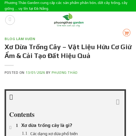
Skip
Phương Thảo Garden cung cấp các sản phẩm phân bón, đất cây trồng, cây
giống ... uy tín tại Đà Nẵng.
to
content
BLOG LÀM VƯỜN
Xơ Dừa Trồng Cây – Vật Liệu Hữu Cơ Giữ
Ẩm & Cải Tạo Đất Hiệu Quả
POSTED ON
13/01/2026
BY
PHƯƠNG THẢO
Contents
Xơ dừa trồng cây là gì?
Các dạng xơ dừa phổ biến