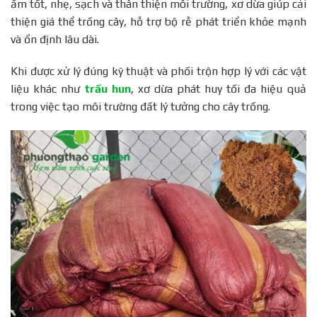
ẩm tốt, nhẹ, sạch và thân thiện môi trường, xơ dừa giúp cải
khác
thiện giá thể trồng cây, hỗ trợ bộ rễ phát triển khỏe mạnh
Cung cấp xơ dừa trồng cây chất lượng
và ổn định lâu dài.
Kết bài
Phương Thảo Garden – ươm mầm xanh cuộc
Khi được xử lý đúng kỹ thuật và phối trộn hợp lý với các vật
sống
liệu khác như
trấu hun
, xơ dừa phát huy tối đa hiệu quả
trong việc tạo môi trường đất lý tưởng cho cây trồng.