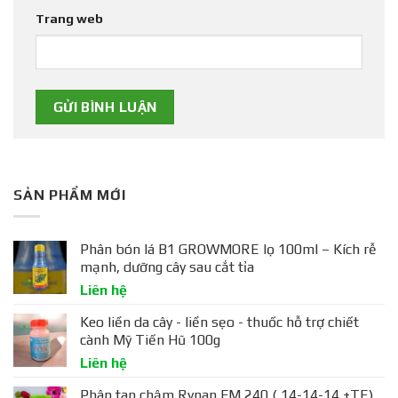
Trang web
SẢN PHẨM MỚI
Phân bón lá B1 GROWMORE lọ 100ml – Kích rễ
mạnh, dưỡng cây sau cắt tỉa
Liên hệ
Keo liền da cây - liền sẹo - thuốc hỗ trợ chiết
cành Mỹ Tiến Hũ 100g
Liên hệ
Phân tan chậm Rynan FM 240 ( 14-14-14 +TE)