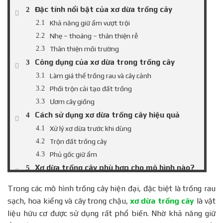
Đặc tính nổi bật của xơ dừa trồng cây
Khả năng giữ ẩm vượt trội
Nhẹ – thoáng – thân thiện rễ
Thân thiện môi trường
Công dụng của xơ dừa trong trồng cây
Làm giá thể trồng rau và cây cảnh
Phối trộn cải tạo đất trồng
Ươm cây giống
Cách sử dụng xơ dừa trồng cây hiệu quả
Xử lý xơ dừa trước khi dùng
Trộn đất trồng cây
Phủ gốc giữ ẩm
Xơ dừa trồng cây phù hợp cho mô hình nào?
Trồng rau tại nhà
Trong các mô hình trồng cây hiện đại, đặc biệt là trồng rau
Hoa và cây cảnh
sạch, hoa kiểng và cây trong chậu,
xơ dừa trồng cây
là vật
Ươm giống & thủy canh giá thể
liệu hữu cơ được sử dụng rất phổ biến. Nhờ khả năng giữ
So sánh xơ dừa với các vật liệu trồng cây