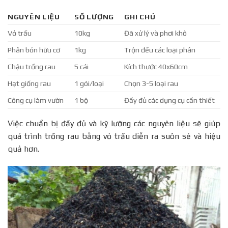
NGUYÊN LIỆU
SỐ LƯỢNG
GHI CHÚ
Vỏ trấu
10kg
Đã xử lý và phơi khô
Phân bón hữu cơ
1kg
Trộn đều các loại phân
Chậu trồng rau
5 cái
Kích thước 40x60cm
Hạt giống rau
1 gói/loại
Chọn 3-5 loại rau
Công cụ làm vườn
1 bộ
Đầy đủ các dụng cụ cần thiết
Việc chuẩn bị đầy đủ và kỹ lưỡng các nguyên liệu sẽ giúp
quá trình trồng rau bằng vỏ trấu diễn ra suôn sẻ và hiệu
quả hơn.