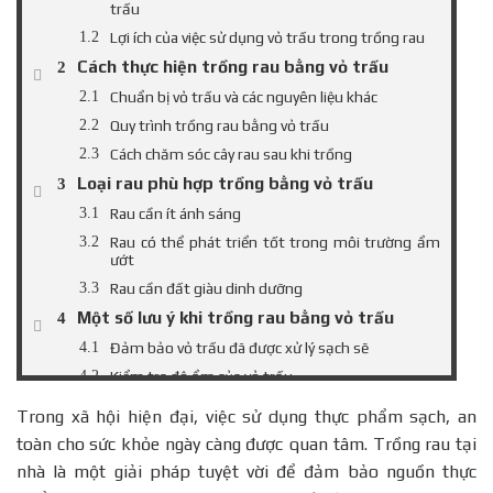
trấu
Lợi ích của việc sử dụng vỏ trấu trong trồng rau
Cách thực hiện trồng rau bằng vỏ trấu
Chuẩn bị vỏ trấu và các nguyên liệu khác
Quy trình trồng rau bằng vỏ trấu
Cách chăm sóc cây rau sau khi trồng
Loại rau phù hợp trồng bằng vỏ trấu
Rau cần ít ánh sáng
Rau có thể phát triển tốt trong môi trường ẩm
ướt
Rau cần đất giàu dinh dưỡng
Một số lưu ý khi trồng rau bằng vỏ trấu
Đảm bảo vỏ trấu đã được xử lý sạch sẽ
Kiểm tra độ ẩm của vỏ trấu
Chọn loại rau phù hợp với điều kiện trồng
Trong xã hội hiện đại, việc sử dụng thực phẩm sạch, an
Câu hỏi thường gặp về việc trồng rau bằng
toàn cho sức khỏe ngày càng được quan tâm. Trồng rau tại
vỏ trấu
nhà là một giải pháp tuyệt vời để đảm bảo nguồn thực
Vỏ trấu có thể tái sử dụng được không?