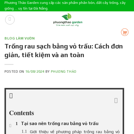
Skip
Phương Thảo Garden cung cấp các sản phẩm phân bón, đất cây trồng, cây
giống ... uy tín tại Đà Nẵng.
to
content
BLOG LÀM VƯỜN
Trồng rau sạch bằng vỏ trấu: Cách đơn
giản, tiết kiệm và an toàn
POSTED ON
16/08/2024
BY
PHƯƠNG THẢO
Contents
Tại sao nên trồng rau bằng vỏ trấu
Giới thiệu về phương pháp trồng rau bằng vỏ