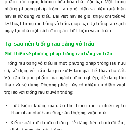
phẩm tươi ngon, không chứa hóa chất độc hại. Một trong
Có cần phải thay đổi phương pháp chăm sóc rau
những phương pháp trồng rau phổ biến và hiệu quả hiện
khi trồng bằng vỏ trấu không?
nay là sử dụng vỏ trấu. Bài viết này sẽ giới thiệu chi tiết về
Rau trồng bằng vỏ trấu có thể phát triển tốt như
rau trồng trong đất không?
kỹ thuật trồng rau bằng vỏ trấu, giúp bạn tự trồng rau sạch
Kết luận
ngay tại nhà một cách đơn giản, tiết kiệm và an toàn.
Tại sao nên trồng rau bằng vỏ trấu
Giới thiệu về phương pháp trồng rau bằng vỏ trấu
Trồng rau bằng vỏ trấu là một phương pháp trồng rau hữu
cơ, sử dụng vỏ trấu đã qua xử lý làm giá thể thay cho đất.
Vỏ trấu là phụ phẩm của ngành nông nghiệp, dễ dàng thu
thập và sử dụng. Phương pháp này có nhiều ưu điểm vượt
trội so với trồng rau truyền thống:
Tiết kiệm không gian: Có thể trồng rau ở nhiều vị trí
khác nhau như ban công, sân thượng, vườn nhà.
Kiểm soát môi trường trồng: Dễ dàng điều chỉnh độ ẩm,
dinh dưỡng cho cây trồng.