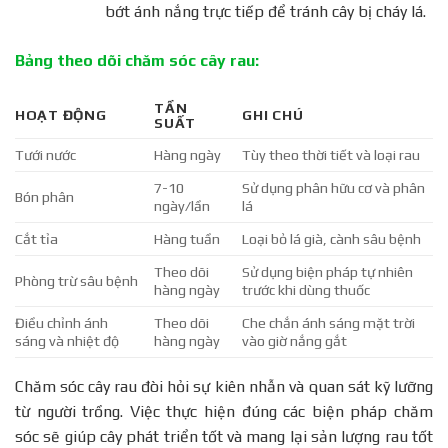
bớt ánh nắng trực tiếp để tránh cây bị cháy lá.
Bảng theo dõi chăm sóc cây rau:
TẦN
HOẠT ĐỘNG
GHI CHÚ
SUẤT
Tưới nước
Hàng ngày
Tùy theo thời tiết và loại rau
7-10
Sử dụng phân hữu cơ và phân
Bón phân
ngày/lần
lá
Cắt tỉa
Hàng tuần
Loại bỏ lá già, cành sâu bệnh
Theo dõi
Sử dụng biện pháp tự nhiên
Phòng trừ sâu bệnh
hàng ngày
trước khi dùng thuốc
Điều chỉnh ánh
Theo dõi
Che chắn ánh sáng mặt trời
sáng và nhiệt độ
hàng ngày
vào giờ nắng gắt
Chăm sóc cây rau đòi hỏi sự kiên nhẫn và quan sát kỹ lưỡng
từ người trồng. Việc thực hiện đúng các biện pháp chăm
sóc sẽ giúp cây phát triển tốt và mang lại sản lượng rau tốt