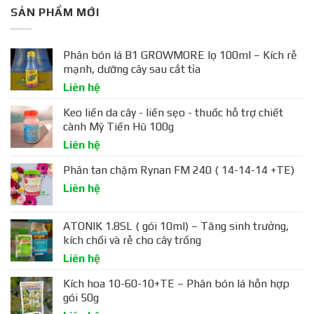
SẢN PHẨM MỚI
Phân bón lá B1 GROWMORE lọ 100ml – Kích rễ
mạnh, dưỡng cây sau cắt tỉa
Liên hệ
Keo liền da cây - liền sẹo - thuốc hỗ trợ chiết
cành Mỹ Tiến Hũ 100g
Liên hệ
Phân tan chậm Rynan FM 240 ( 14-14-14 +TE)
Liên hệ
ATONIK 1.8SL ( gói 10ml) – Tăng sinh trưởng,
kích chồi và rễ cho cây trồng
Liên hệ
Kích hoa 10-60-10+TE – Phân bón lá hỗn hợp
gói 50g