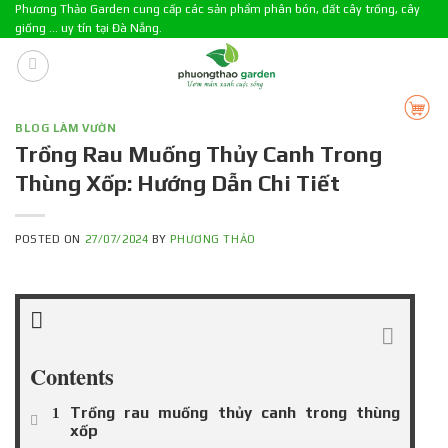
Skip
Phương Thảo Garden cung cấp các sản phẩm phân bón, đất cây trồng, cây
giống ... uy tín tại Đà Nẵng.
to
content
BLOG LÀM VƯỜN
Trồng Rau Muống Thủy Canh Trong
Thùng Xốp: Hướng Dẫn Chi Tiết
POSTED ON
27/07/2024
BY
PHƯƠNG THẢO
Contents
Trồng rau muống thủy canh trong thùng
xốp