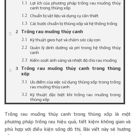
Lợi ích của phương pháp trồng rau muống thủy
canh trong thùng xốp
Chuẩn bị vật liệu và dụng cụ cần thiết
Các bước chuẩn bị thùng xốp và hệ thống trồng
Trồng rau muống thủy canh
Kỹ thuật gieo hạt và chăm sóc cây con
Quản lý dinh dưỡng và pH trong hệ thống thủy
canh
Kiểm soát ánh sáng và nhiệt độ cho rau muống
Trồng rau muống thủy canh trong thùng
xốp
Ưu điểm của việc sử dụng thùng xốp trong trồng
rau muống thủy canh
Kỹ thuật đặc biệt khi trồng rau muống trong
thùng xốp
Chăm sóc và quản lý hệ thống trồng rau muống
trong thùng xốp
Trồng rau muống thủy canh trong thùng xốp là một
Lợi ích của việc trồng rau muống thủy canh trong
phương pháp trồng rau hiệu quả, tiết kiệm không gian và
thùng xốp
phù hợp với điều kiện sống đô thị. Bài viết này sẽ hướng
Kết luận