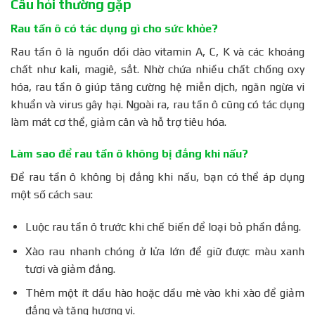
Câu hỏi thường gặp
Rau tần ô có tác dụng gì cho sức khỏe?
Rau tần ô là nguồn dồi dào vitamin A, C, K và các khoáng
chất như kali, magiê, sắt. Nhờ chứa nhiều chất chống oxy
hóa, rau tần ô giúp tăng cường hệ miễn dịch, ngăn ngừa vi
khuẩn và virus gây hại. Ngoài ra, rau tần ô cũng có tác dụng
làm mát cơ thể, giảm cân và hỗ trợ tiêu hóa.
Làm sao để rau tần ô không bị đắng khi nấu?
Để rau tần ô không bị đắng khi nấu, bạn có thể áp dụng
một số cách sau:
Luộc rau tần ô trước khi chế biến để loại bỏ phần đắng.
Xào rau nhanh chóng ở lửa lớn để giữ được màu xanh
tươi và giảm đắng.
Thêm một ít dầu hào hoặc dầu mè vào khi xào để giảm
đắng và tăng hương vị.