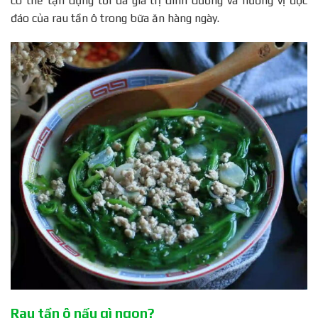
có thể tận dụng tối đa giá trị dinh dưỡng và hương vị độc
đáo của rau tần ô trong bữa ăn hàng ngày.
Rau tần ô nấu gì ngon?