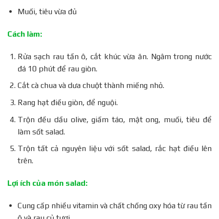
Muối, tiêu vừa đủ
Cách làm:
Rửa sạch rau tần ô, cắt khúc vừa ăn. Ngâm trong nước
đá 10 phút để rau giòn.
Cắt cà chua và dưa chuột thành miếng nhỏ.
Rang hạt điều giòn, để nguội.
Trộn đều dầu olive, giấm táo, mật ong, muối, tiêu để
làm sốt salad.
Trộn tất cả nguyên liệu với sốt salad, rắc hạt điều lên
trên.
Lợi ích của món salad:
Cung cấp nhiều vitamin và chất chống oxy hóa từ rau tần
ô và rau củ tươi.