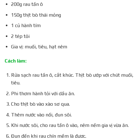
200g rau tần ô
150g thịt bò thái mỏng
1 củ hành tím
2 tép tỏi
Gia vị: muối, tiêu, hạt nêm
Cách làm:
Rửa sạch rau tần ô, cắt khúc. Thịt bò ướp với chút muối,
tiêu.
Phi thơm hành tỏi với dầu ăn.
Cho thịt bò vào xào sơ qua.
Thêm nước vào nồi, đun sôi.
Khi nước sôi, cho rau tần ô vào, nêm nếm gia vị vừa ăn.
Đun đến khi rau chín mềm là được.