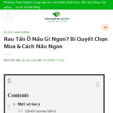
Skip
Phương Thảo Garden cung cấp các sản phẩm phân bón, đất cây trồng, cây
giống ... uy tín tại Đà Nẵng.
to
content
BLOG LÀM VƯỜN
Rau Tần Ô Nấu Gì Ngon? Bí Quyết Chọn
Mua & Cách Nấu Ngon
POSTED ON
26/06/2024
BY
PHƯƠNG THẢO
Contents
Một số lưu ý
Lợi ích của rau tần ô