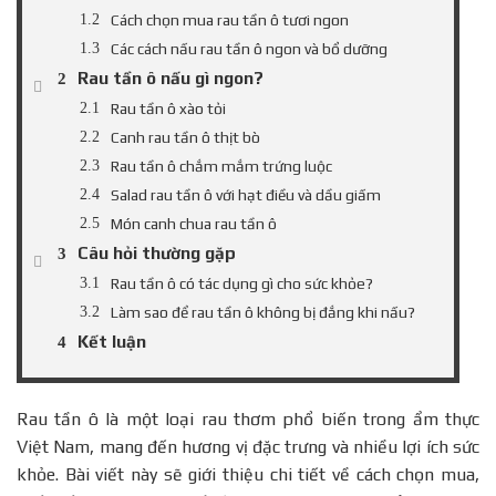
Cách chọn mua rau tần ô tươi ngon
Các cách nấu rau tần ô ngon và bổ dưỡng
Rau tần ô nấu gì ngon?
Rau tần ô xào tỏi
Canh rau tần ô thịt bò
Rau tần ô chắm mắm trứng luộc
Salad rau tần ô với hạt điều và dầu giấm
Món canh chua rau tần ô
Câu hỏi thường gặp
Rau tần ô có tác dụng gì cho sức khỏe?
Làm sao để rau tần ô không bị đắng khi nấu?
Kết luận
Rau tần ô là một loại rau thơm phổ biến trong ẩm thực
Việt Nam, mang đến hương vị đặc trưng và nhiều lợi ích sức
khỏe. Bài viết này sẽ giới thiệu chi tiết về cách chọn mua,