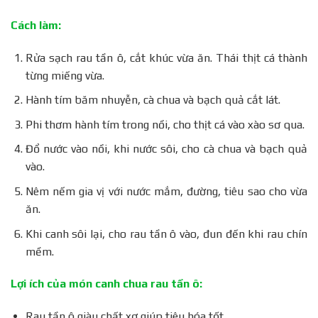
Cách làm:
Rửa sạch rau tần ô, cắt khúc vừa ăn. Thái thịt cá thành
từng miếng vừa.
Hành tím băm nhuyễn, cà chua và bạch quả cắt lát.
Phi thơm hành tím trong nồi, cho thịt cá vào xào sơ qua.
Đổ nước vào nồi, khi nước sôi, cho cà chua và bạch quả
vào.
Nêm nếm gia vị với nước mắm, đường, tiêu sao cho vừa
ăn.
Khi canh sôi lại, cho rau tần ô vào, đun đến khi rau chín
mềm.
Lợi ích của món canh chua rau tần ô:
Rau tần ô giàu chất xơ giúp tiêu hóa tốt.