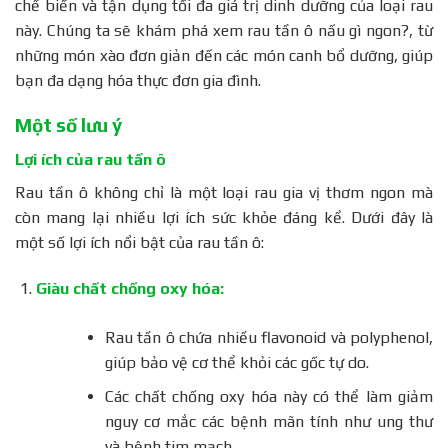
chế biến và tận dụng tối đa giá trị dinh dưỡng của loại rau
này. Chúng ta sẽ khám phá xem rau tần ô nấu gì ngon?, từ
những món xào đơn giản đến các món canh bổ dưỡng, giúp
bạn đa dạng hóa thực đơn gia đình.
Một số lưu ý
Lợi ích của rau tần ô
Rau tần ô không chỉ là một loại rau gia vị thơm ngon mà
còn mang lại nhiều lợi ích sức khỏe đáng kể. Dưới đây là
một số lợi ích nổi bật của rau tần ô:
Giàu chất chống oxy hóa:
Rau tần ô chứa nhiều flavonoid và polyphenol,
giúp bảo vệ cơ thể khỏi các gốc tự do.
Các chất chống oxy hóa này có thể làm giảm
nguy cơ mắc các bệnh mãn tính như ung thư
và bệnh tim mạch.