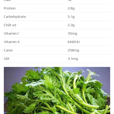
Protein
2.8g
Carbohydrate
5.1g
Chất xơ
2.3g
Vitamin C
35mg
Vitamin A
6440 IU
Canxi
258mg
Sắt
3.1mg