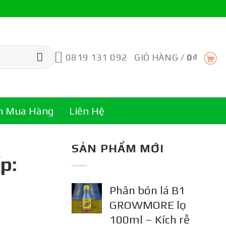
0819 131 092
GIỎ HÀNG /
0
₫
n Mua Hàng
Liên Hệ
SẢN PHẨM MỚI
p:
Phân bón lá B1
GROWMORE lọ
100ml – Kích rễ