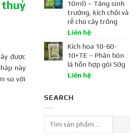
 thuỷ
10ml) – Tăng sinh
trưởng, kích chồi và
rễ cho cây trồng
Liên hệ
Kích hoa 10-60-
10+TE – Phân bón
cây được
lá hỗn hợp gói 50g
pháp này
Liên hệ
n so với
SEARCH