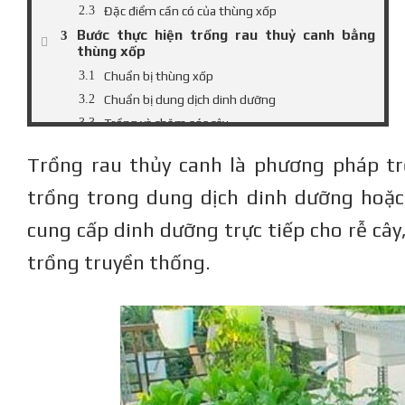
Đặc điểm cần có của thùng xốp
Bước thực hiện trồng rau thuỷ canh bằng
thùng xốp
Chuẩn bị thùng xốp
Chuẩn bị dung dịch dinh dưỡng
Trồng và chăm sóc cây
Lợi ích của việc trồng rau thuỷ canh bằng
Trồng rau thủy canh là phương pháp tr
thùng xốp
Tiết kiệm không gian
trồng trong dung dịch dinh dưỡng hoặc
Tiết kiệm nước và dinh dưỡng
cung cấp dinh dưỡng trực tiếp cho rễ cây
An toàn vệ sinh thực phẩm
trồng truyền thống.
Năng suất cao và chất lượng tốt
Các loại rau phù hợp trồng trong thùng xốp
Rau cải
Rau mầm
Rau dền
Rau muống
Rau diếp