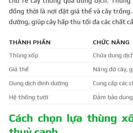
cho rễ cây thông qua dung dịch. Thùng 
đồng thời là nơi đặt giá thể và cây trồng
dưỡng, giúp cây hấp thu tối đa các chất cầ
THÀNH PHẦN
CHỨC NĂNG
Thùng xốp
Chứa dung dịch
Giá thể
Nâng đỡ cây, g
Dung dịch dinh dưỡng
Cung cấp các c
Hệ thống tưới
Đảm bảo dung 
Cách chọn lựa thùng xố
thuỷ canh