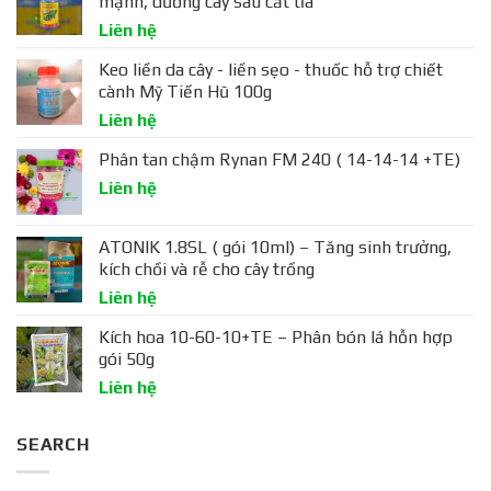
mạnh, dưỡng cây sau cắt tỉa
Liên hệ
Keo liền da cây - liền sẹo - thuốc hỗ trợ chiết
cành Mỹ Tiến Hũ 100g
Liên hệ
Phân tan chậm Rynan FM 240 ( 14-14-14 +TE)
Liên hệ
ATONIK 1.8SL ( gói 10ml) – Tăng sinh trưởng,
kích chồi và rễ cho cây trồng
Liên hệ
Kích hoa 10-60-10+TE – Phân bón lá hỗn hợp
gói 50g
Liên hệ
SEARCH