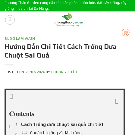
Skip
Phương Thảo Garden cung cấp các sản phẩm phân bón, đất cây trồng, cây
giống ... uy tín tại Đà Nẵng.
to
content
BLOG LÀM VƯỜN
Hướng Dẫn Chi Tiết Cách Trồng Dưa
Chuột Sai Quả
POSTED ON
29/07/2024
BY
PHƯƠNG THẢO
Contents
Cách trồng dưa chuột sai quả chi tiết
Chuẩn bị giống và đất trồng