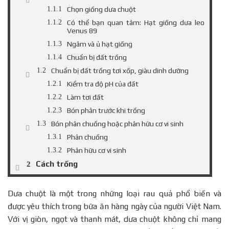
Chọn giống dưa chuột
Có thể bạn quan tâm: Hạt giống dưa leo
Venus 89
Ngâm và ủ hạt giống
Chuẩn bị đất trồng
Chuẩn bị đất trồng tơi xốp, giàu dinh dưỡng
Kiểm tra độ pH của đất
Làm tơi đất
Bón phân trước khi trồng
Bón phân chuồng hoặc phân hữu cơ vi sinh
Phân chuồng
Phân hữu cơ vi sinh
Cách trồng
Lên luống cao và rộng
Kích thước luống
Dưa chuột là một trong những loại rau quả phổ biến và
Khoảng cách giữa các luống
được yêu thích trong bữa ăn hàng ngày của người Việt Nam.
Khoảng cách hàng và cây cách cây
Với vị giòn, ngọt và thanh mát, dưa chuột không chỉ mang