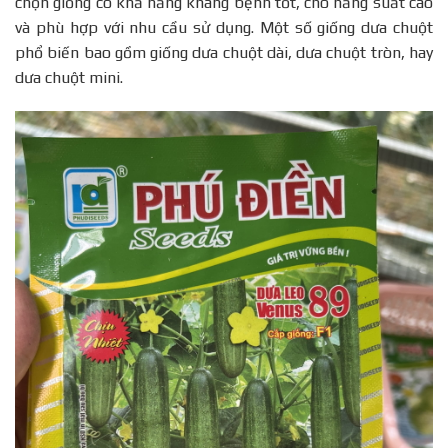
chọn giống có khả năng kháng bệnh tốt, cho năng suất cao
Cách kiểm tra độ ẩm
và phù hợp với nhu cầu sử dụng. Một số giống dưa chuột
Tưới nước đúng cách
phổ biến bao gồm giống dưa chuột dài, dưa chuột tròn, hay
Câu hỏi thường gặp
dưa chuột mini.
Làm thế nào để phòng chống sâu bệnh?
Khi nào thì nên bón phân cho cây dưa chuột?
Kết luận