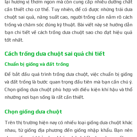
lại hương vị thơm ngon mà còn cung cấp nhiều dưỡng chất
Đặt cây con vào luống
cần thiết cho cơ thể. Tuy nhiên, để có được những trái dưa
Chăm sóc và bón phân
chuột sai quả, năng suất cao, người trồng cần nắm rõ cách
Tưới nhủ sau khi cây trồng
trồng và chăm sóc đúng kỹ thuật. Bài viết này sẽ hướng dẫn
Bón thúc lần 1 và lần 2
bạn chi tiết về cách trồng dưa chuột sao cho đạt hiệu quả
Bón thúc lần 1
tốt nhất.
Bón thúc lần 2
Bón phân sau mỗi đợt thu hoạch
Cách trồng dưa chuột sai quả chi tiết
Phòng trừ sâu bệnh
Chuẩn bị giống và đất trồng
Phun hoặc tưới Validacin cho cây con
Để bắt đầu quá trình trồng dưa chuột, việc chuẩn bị giống
Thời điểm phun thuốc
và đất trồng là bước quan trọng đầu tiên mà bạn cần chú ý.
Liều lượng sử dụng
Chọn giống dưa chuột phù hợp với điều kiện khí hậu và thổ
Theo dõi và phòng trừ sâu bệnh kịp thời
nhưỡng nơi bạn sống là rất cần thiết.
Kiểm tra thường xuyên
Sử dụng biện pháp hữu cơ
Chọn giống dưa chuột
Một số lưu ý
Trên thị trường hiện nay có nhiều loại giống dưa chuột khác
Nhiệt độ và ánh sáng phù hợp
nhau, từ giống địa phương đến giống nhập khẩu. Bạn nên
Kiểm tra độ ẩm đất thường xuyên