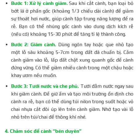
Bước 1: Xử lý cành giâm.
Sau khi cắt cành, bạn loại bỏ
bớt lá ở phần gốc (khoảng 1/3 chiều dài cành) để giảm
sự thoát hơi nước, giúp cành tập trung năng lượng để ra
rễ. Bạn có thể nhúng gốc cành vào dung dịch kích rễ
(nếu có) khoảng 15-30 phút để tăng tỉ lệ thành công.
Bước 2: Giâm cành.
Dùng ngón tay hoặc que nhỏ tạo
một lỗ sâu khoảng 5-7cm trong đất đã chuẩn bị. Cắm
cành giâm vào lỗ, lấp đất chặt xung quanh gốc để cành
đứng vững. Có thể giâm nhiều cành trong một chậu hoặc
khay ươm nếu muốn.
Bước 3: Tưới nước và che phủ.
Tưới đẫm nước ngay sau
khi giâm cành. Để giữ ẩm và tạo môi trường ổn định cho
cành ra rễ, bạn có thể dùng túi nilon trong suốt hoặc vỏ
chai nhựa cắt đôi úp lên trên cành giâm. Nhớ tạo vài lỗ
nhỏ trên túi/chai để thông khí nhé.
4. Chăm sóc để cành “bén duyên”