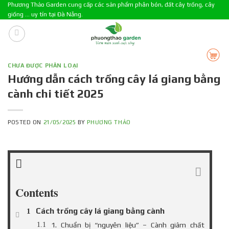
Skip
Phương Thảo Garden cung cấp các sản phẩm phân bón, đất cây trồng, cây
giống ... uy tín tại Đà Nẵng.
to
content
CHƯA ĐƯỢC PHÂN LOẠI
Hướng dẫn cách trồng cây lá giang bằng
cành chi tiết 2025
POSTED ON
21/05/2025
BY
PHƯƠNG THẢO
Contents
Cách trồng cây lá giang bằng cành
1. Chuẩn bị “nguyên liệu” – Cành giâm chất