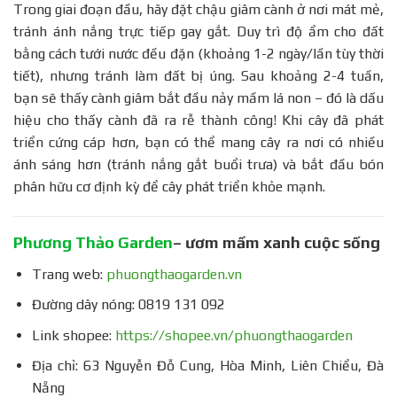
Trong giai đoạn đầu, hãy đặt chậu giâm cành ở nơi mát mẻ,
tránh ánh nắng trực tiếp gay gắt. Duy trì độ ẩm cho đất
bằng cách tưới nước đều đặn (khoảng 1-2 ngày/lần tùy thời
tiết), nhưng tránh làm đất bị úng. Sau khoảng 2-4 tuần,
bạn sẽ thấy cành giâm bắt đầu nảy mầm lá non – đó là dấu
hiệu cho thấy cành đã ra rễ thành công! Khi cây đã phát
triển cứng cáp hơn, bạn có thể mang cây ra nơi có nhiều
ánh sáng hơn (tránh nắng gắt buổi trưa) và bắt đầu bón
phân hữu cơ định kỳ để cây phát triển khỏe mạnh.
Phương Thảo Garden
– ươm mầm xanh cuộc sống
Trang web:
phuongthaogarden.vn
Đường dây nóng: 0819 131 092
Link shopee:
https://shopee.vn/phuongthaogarden
Địa chỉ: 63 Nguyễn Đỗ Cung, Hòa Minh, Liên Chiểu, Đà
Nẵng