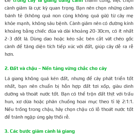
Để
trồng cây lá giang bằng cành
thành công, việc chọn
cành giâm là cực kỳ quan trọng. Bạn nên chọn những cành
bánh tẻ (không quá non cũng không quá già) từ cây mẹ
khỏe mạnh, không sâu bệnh. Cành giâm nên có đường kính
khoảng bằng chiếc đũa và dài khoảng 20-30cm, có ít nhất
2-3 đốt lá. Dùng dao hoặc kéo sắc bén cắt vát chéo gốc
cành để tăng diện tích tiếp xúc với đất, giúp cây dễ ra rễ
hơn.
2. Đất và chậu – Nền tảng vững chắc cho cây
Lá giang không quá kén đất, nhưng để cây phát triển tốt
nhất, bạn nên chuẩn bị hỗn hợp đất tơi xốp, giàu dinh
dưỡng và thoát nước tốt. Bạn có thể trộn đất thịt với trấu
hun, xơ dừa hoặc phân chuồng hoai mục theo tỉ lệ 2:1:1.
Nếu trồng trong chậu, hãy chọn chậu có lỗ thoát nước tốt
để tránh ngập úng gây thối rễ.
3. Các bước giâm cành lá giang