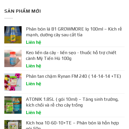
SẢN PHẨM MỚI
Phân bón lá B1 GROWMORE lọ 100ml – Kích rễ
mạnh, dưỡng cây sau cắt tỉa
Liên hệ
Keo liền da cây - liền sẹo - thuốc hỗ trợ chiết
cành Mỹ Tiến Hũ 100g
Liên hệ
Phân tan chậm Rynan FM 240 ( 14-14-14 +TE)
Liên hệ
ATONIK 1.8SL ( gói 10ml) – Tăng sinh trưởng,
kích chồi và rễ cho cây trồng
Liên hệ
Kích hoa 10-60-10+TE – Phân bón lá hỗn hợp
gói 50g