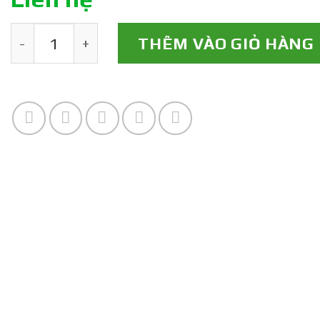
Hạt Giống Rau Muống Lá Tre Op Mê Kong số 
THÊM VÀO GIỎ HÀNG