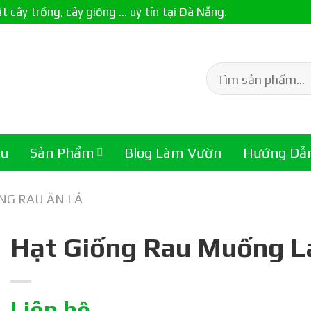
ây trồng, cây giống ... uy tín tại Đà Nẵng.
Tìm
kiếm:
ệu
Sản Phẩm
Blog Làm Vườn
Hướng Dẫ
NG RAU ĂN LÁ
Hạt Giống Rau Muống L
Liên hệ