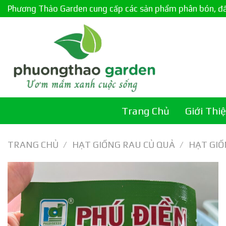
Skip
Phương Thảo Garden cung cấp các sản phẩm phân bón, đất c
to
content
Trang Chủ
Giới Thi
TRANG CHỦ
/
HẠT GIỐNG RAU CỦ QUẢ
/
HẠT GIỐ