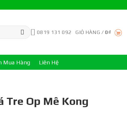
0819 131 092
GIỎ HÀNG /
0
₫
n Mua Hàng
Liên Hệ
á Tre Op Mê Kong