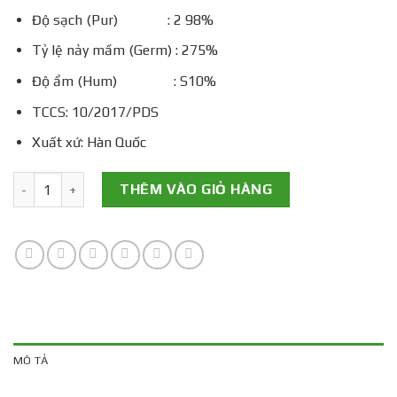
Độ sạch (Pur) : 2 98%
Tỷ lệ nảy mầm (Germ) : 275%
Độ ẩm (Hum) : S10%
TCCS: 10/2017/PDS
Xuất xứ: Hàn Quốc
Giống Dưa Lưới F1 Tân Hồng Mật số lượng
THÊM VÀO GIỎ HÀNG
MÔ TẢ