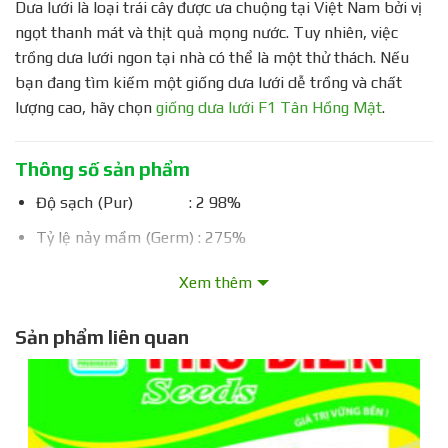
Dưa lưới là loại trái cây được ưa chuộng tại Việt Nam bởi vị
ngọt thanh mát và thịt quả mọng nước. Tuy nhiên, việc
trồng dưa lưới ngon tại nhà có thể là một thử thách. Nếu
bạn đang tìm kiếm một giống dưa lưới dễ trồng và chất
lượng cao, hãy chọn
giống dưa lưới F1 Tân Hồng Mật
.
Thông số sản phẩm
Độ sạch (Pur) : 2 98%
Tỷ lệ nảy mầm (Germ) : 275%
Độ ẩm (Hum) : S10%
Xem thêm
TCCS: 10/2017/PDS
Sản phẩm liên quan
Xuất xứ: Hàn Quốc
Đặc điểm nổi bật
Vị ngọt thanh, thịt màu cam: Thưởng thức hương vị