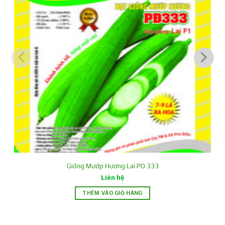
thơm ngon của dưa lưới F1 Tân Hồng Mật, nổi tiếng với
sự cân bằng hoàn hảo giữa độ ngọt và độ mọng nước.
Kích thước lý tưởng: Dưa lưới này phát triển đến kích
thước vừa phải từ 1,4 đến 1,6 kg, thích hợp cho nhu cầu
sử dụng cá nhân hoặc gia đình nhỏ.
Trồng quanh năm: Khác với một số giống dưa lưới khác,
F1 Tân Hồng Mật có thể trồng quanh năm, giúp bạn
thưởng thức dưa lưới tươi ngon thường xuyên hơn.
Trưởng thành nhanh chóng: Chỉ sau 70-75 ngày trồng,
bạn đã có thể thu hoạch dưa lưới do chính tay mình
trồng.
Giống Mướp Hương Lai PD 333
Liên hệ
THÊM VÀO GIỎ HÀNG