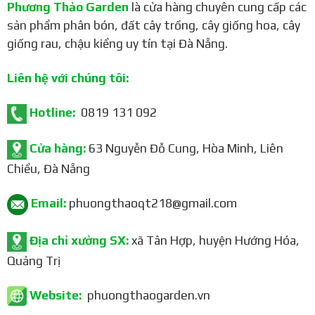
Phương Thảo Garden
là cửa hàng chuyên cung cấp các
Thời gian từ khi trồng đến khi ra hoa khoảng 45-65
sản phẩm phân bón, đất cây trồng, cây giống hoa, cây
ngày.
giống rau, chậu kiểng uy tín tại Đà Nẵng.
Hoa hướng lên trên, tạo dáng vẻ thanh thoát và duyên
dáng.
Liên hệ với chúng tôi:
Tầm quan trọng và ý nghĩa trong trang trí và làm cảnh
Hotline:
0819 131 092
Hoa lily Pavia được ưa chuộng trong trang trí nội thất và
ngoại thất nhờ vào màu sắc rực rỡ và hình dáng đẹp mắt.
Cửa hàng:
63 Nguyễn Đỗ Cung, Hòa Minh, Liên
Chúng thường được sử dụng để:
Chiểu, Đà Nẵng
Hoa lily Pavia có thể được trồng trong chậu để trang trí
Email:
phuongthaoqt218@gmail.com
ban công, sân vườn hoặc làm cây cảnh trong nhà.
Loài hoa này cũng thường được sử dụng trong các sự
Địa chỉ xưởng SX:
xã Tân Hợp, huyện Hướng Hóa,
kiện như đám cưới, lễ hội vì vẻ đẹp và sự sang trọng mà
Quảng Trị
nó mang lại.
Trong nhiều nền văn hóa, hoa lily biểu thị cho sự thuần
Website:
phuongthaogarden.vn
khiết và thanh tao, do đó, chúng thường được lựa chọn