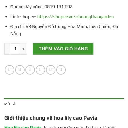
Đường dây nóng: 0819 131 092
Link shopee:
https://shopee.vn/phuongthaogarden
Địa chỉ: 63 Nguyễn Đỗ Cung, Hòa Minh, Liên Chiểu, Đà
Nẵng
Củ giống hoa lily cao Pavia (Size: 20/22) số lượng
THÊM VÀO GIỎ HÀNG
MÔ TẢ
Giới thiệu chung về hoa lily cao Pavia
Hoa lily cao Pavia
, hay còn gọi đơn giản là Pavia, là một