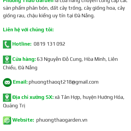
Phương Thảo Garden
là cửa hàng chuyên cung cấp các
sản phẩm phân bón, đất cây trồng, cây giống hoa, cây
Công dụng
giống rau, chậu kiểng uy tín tại Đà Nẵng.
Cải tạo đất:
Phân hủy chất hữu cơ, tạo mùn, tăng độ tơi
xốp, khả năng giữ nước cho đất.
Liên hệ với chúng tôi:
Phòng trừ nấm bệnh:
Đối kháng với các loại nấm gây
Hotline:
0819 131 092
hại như: Phytophthora, Fusarium, Rhizoctonia,
Sclerotium, Phythium, Verticillium,…
Cửa hàng:
63 Nguyễn Đỗ Cung, Hòa Minh, Liên
Kiểm soát côn trùng:
Rệp sáp, ve sầu, mối đất, sâu
Chiểu, Đà Nẵng
đất, rầy,…
Kích thích sinh trưởng:
Tăng cường sức đề kháng cho
Email:
phuongthaoqt218@gmail.com
cây, kích thích ra rễ, giúp cây phát triển khỏe mạnh.
Địa chỉ xưởng SX:
xã Tân Hợp, huyện Hướng Hóa,
Quảng Trị
Hướng dẫn sử dụng
Chế phẩm Trichoderma có thể được sử dụng theo nhiều
Website:
phuongthaogarden.vn
cách khác nhau: