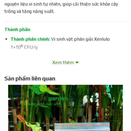
nguyên liệu vi sinh tự nhiên, giúp cải thiện sức khỏe cây
trồng và tăng năng suất.
Thành phần
Thành phần chính:
Vi sinh vật phân giải Xenlulo
6
1×10
CFU/g
Thành phần bổ sung:
Trichoderma hamatum –
Xem thêm
Trichoderma W.viride; Bacillus subtile, Bacillus
megaterium. Pseudomondas; CaO; MgO; SiO; Zn ; Bo ; Cu;
Sản phẩm liên quan
Fe ; Mg; Ca; Mn, nấm tím, nấm xanh, nấm trắng, Canxi và
Silic phòng chống tuyến trùng đặc hiệu.