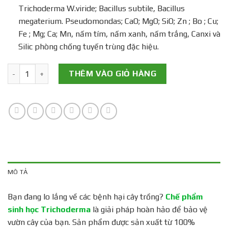
Trichoderma W.viride; Bacillus subtile, Bacillus
megaterium. Pseudomondas; CaO; MgO; SiO; Zn ; Bo ; Cu;
Fe ; Mg; Ca; Mn, nấm tím, nấm xanh, nấm trắng, Canxi và
Silic phòng chống tuyến trùng đặc hiệu.
Chế Phẩm Sinh Học Trichoderma số lượng
THÊM VÀO GIỎ HÀNG
MÔ TẢ
Bạn đang lo lắng về các bệnh hại cây trồng?
Chế phẩm
sinh học Trichoderma
là giải pháp hoàn hảo để bảo vệ
vườn cây của bạn. Sản phẩm được sản xuất từ 100%