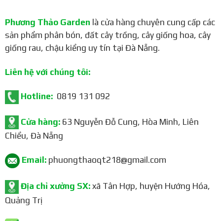
Kích thước
Phương Thảo Garden
là cửa hàng chuyên cung cấp các
Kích thước: 370 x 400 mm
sản phẩm phân bón, đất cây trồng, cây giống hoa, cây
giống rau, chậu kiểng uy tín tại Đà Nẵng.
Màu sắc: Trắng
Ưu điểm
Liên hệ với chúng tôi:
Chất liệu nhựa HDPE cao cấp, bền đẹp
Hotline:
0819 131 092
Thiết kế hình lục giác độc đáo
Cửa hàng:
63 Nguyễn Đỗ Cung, Hòa Minh, Liên
Có lỗ thoát nước ở đáy
Chiểu, Đà Nẵng
Phù hợp để trồng nhiều loại hoa và cây cảnh
Sử dụng để trang trí nhà cửa, sân vườn, quán cà phê, nhà
Email:
phuongthaoqt218@gmail.com
hàng
Địa chỉ xưởng SX:
xã Tân Hợp, huyện Hướng Hóa,
Mua chậu hoa lục giác LG-PLT 370*400 màu
Quảng Trị
trắng tại Phương Thảo Garden
Phương Thảo Garden là nhà cung cấp uy tín các loại chậu