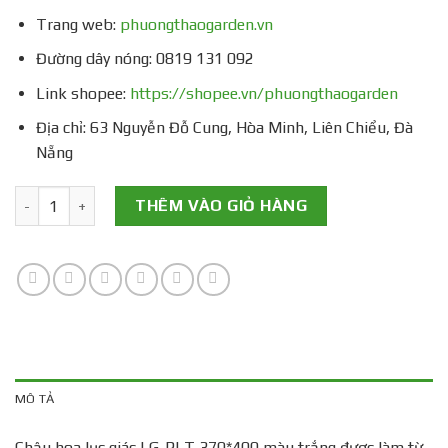
Trang web:
phuongthaogarden.vn
Đường dây nóng: 0819 131 092
Link shopee:
https://shopee.vn/phuongthaogarden
Địa chỉ: 63 Nguyễn Đỗ Cung, Hòa Minh, Liên Chiểu, Đà
Nẵng
Chậu Hoa Lục Giác LG-PLT 370*400 Màu Trắng số lượng
THÊM VÀO GIỎ HÀNG
MÔ TẢ
Chậu hoa lục giác LG-PLT 370*400 màu trắng được làm từ