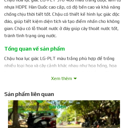
nhựa HDPE Hàn Quốc cao cấp, có độ bền cao và khả năng
chống chịu thời tiết tốt. Chậu có thiết kế hình lục giác độc
đáo, giúp tiết kiệm diện tích và tạo điểm nhấn cho không
gian. Chậu có lỗ thoát nước ở đáy giúp cây thoát nước tốt,
tránh tình trạng úng nước.
Tổng quan về sản phẩm
Chậu hoa lục giác LG-PLT màu trắng phù hợp để trồng
nhiều loại hoa và cây cảnh khác nhau như hoa hồng, hoa
lan, hoa mai, hoa cúc, cây kim tiền, cây lưỡi hổ, v.v. Chậu có
Xem thêm
thể sử dụng để trang trí nhà cửa, sân vườn, quán cà phê,
nhà hàng, v.v.
Sản phẩm liên quan