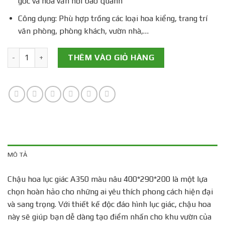
góc và hoa văn nổi bao quanh
Công dụng: Phù hợp trồng các loại hoa kiểng, trang trí
văn phòng, phòng khách, vườn nhà,…
Chậu hoa lục giác A350 màu nâu 400*290*200 số lượng
THÊM VÀO GIỎ HÀNG
MÔ TẢ
Chậu hoa lục giác A350 màu nâu 400*290*200 là một lựa
chọn hoàn hảo cho những ai yêu thích phong cách hiện đại
và sang trọng. Với thiết kế độc đáo hình lục giác, chậu hoa
này sẽ giúp bạn dễ dàng tạo điểm nhấn cho khu vườn của