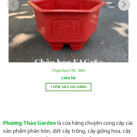
Mô tả sản phẩm
Kích thước: 400*290*200
Màu sắc: màu nâu
Chất liệu: Nhựa LLDPE
Chậu hoa FAC 380
Thiết kế: Độc đáo, sang trọng với miệng chậu vuông bo
Liên hệ
góc và hoa văn nổi bao quanh
THÊM VÀO GIỎ HÀNG
Công dụng: Phù hợp trồng các loại hoa kiểng để trang trí
văn phòng, phòng khách, vườn nhà,…
Ưu điểm:
Phương Thảo Garden
là cửa hàng chuyên cung cấp các
Chất liệu nhựa dày dặn, chịu được tác động của thời tiết
sản phẩm phân bón, đất cây trồng, cây giống hoa, cây
Thiết kế đẹp mắt, sang trọng, góp phần tô điểm cho