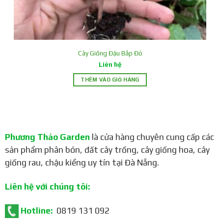
Cây Giống Đậu Bắp Đỏ
Liên hệ
THÊM VÀO GIỎ HÀNG
Phương Thảo Garden
là cửa hàng chuyên cung cấp các
sản phẩm phân bón, đất cây trồng, cây giống hoa, cây
giống rau, chậu kiểng uy tín tại Đà Nẵng.
Ưu điểm sản phẩm
Liên hệ với chúng tôi:
Thích hợp cho cả người mới bắt đầu làm vườn.
Hotline:
0819 131 092
Cây giống khỏe mạnh, đảm bảo tỷ lệ nảy mầm cao.