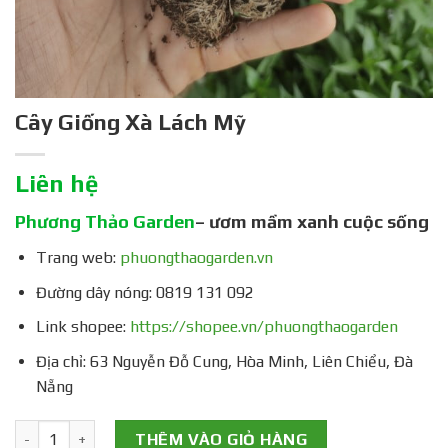
Cây Giống Xà Lách Mỹ
Liên hệ
Phương Thảo Garden
– ươm mầm xanh cuộc sống
Trang web:
phuongthaogarden.vn
Đường dây nóng: 0819 131 092
Link shopee:
https://shopee.vn/phuongthaogarden
Địa chỉ: 63 Nguyễn Đỗ Cung, Hòa Minh, Liên Chiểu, Đà
Nẵng
Cây Giống Xà Lách Mỹ số lượng
THÊM VÀO GIỎ HÀNG