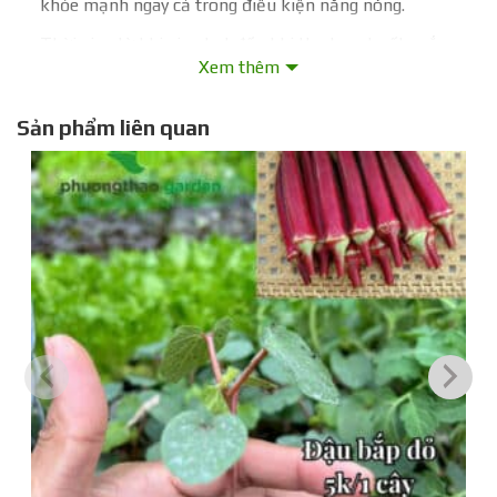
khỏe mạnh ngay cả trong điều kiện nắng nóng.
Thời gian từ khi gieo hạt đến khi thu hoạch rất ngắn,
Xem thêm
giúp bạn nhanh chóng có rau tươi ngon.
Cây xà lách Mỹ có lá rộng, màu xanh đậm, giòn ngọt, rất
Sản phẩm liên quan
thích hợp để chế biến các món salad, gỏi cuốn…
Mỗi cây xà lách có thể cho năng suất lên đến 150-200
gram.