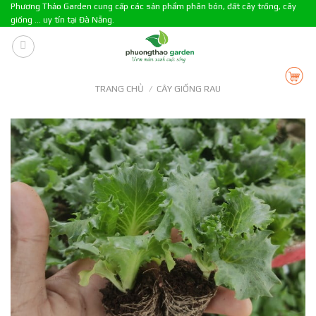
Skip
Phương Thảo Garden cung cấp các sản phẩm phân bón, đất cây trồng, cây
giống ... uy tín tại Đà Nẵng.
to
content
TRANG CHỦ
/
CÂY GIỐNG RAU