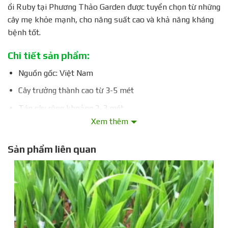
ổi Ruby tại Phương Thảo Garden được tuyển chọn từ những
cây mẹ khỏe mạnh, cho năng suất cao và khả năng kháng
bệnh tốt.
Chi tiết sản phẩm:
Nguồn gốc: Việt Nam
Cây trưởng thành cao từ 3-5 mét
Tán cây rộng khoảng 2-3 mét
Xem thêm
Cây bắt đầu cho quả sau 12-18 tháng trồng
Trung bình 50-70 kg/cây/năm
Sản phẩm liên quan
Quả ổi Ruby có kích thước to, trọng lượng trung bình
500-700 gram
Vỏ quả ổi Ruby có màu đỏ hồng đẹp mắt
Thịt quả ổi Ruby có màu đỏ đậm, ăn giòn và ngọt thanh
Ổi Ruby có rất ít hạt, chỉ khoảng 1-2 hạt/quả