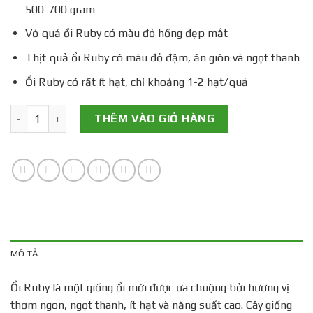
500-700 gram
Vỏ quả ổi Ruby có màu đỏ hồng đẹp mắt
Thịt quả ổi Ruby có màu đỏ đậm, ăn giòn và ngọt thanh
Ổi Ruby có rất ít hạt, chỉ khoảng 1-2 hạt/quả
Cây Giống Ổi Ruby số lượng
THÊM VÀO GIỎ HÀNG
MÔ TẢ
Ổi Ruby là một giống ổi mới được ưa chuộng bởi hương vị
thơm ngon, ngọt thanh, ít hạt và năng suất cao. Cây giống