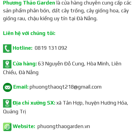
Phương Thảo Garden
là cửa hàng chuyên cung cấp các
Đặc điểm nổi bật:
sản phẩm phân bón, đất cây trồng, cây giống hoa, cây
giống rau, chậu kiểng uy tín tại Đà Nẵng.
Cây ổi Ruby có khả năng thích nghi tốt với nhiều điều
kiện khí hậu khác nhau
Liên hệ với chúng tôi:
Cây ổi Ruby có sức đề kháng tốt với các loại sâu bệnh
Hotline:
0819 131 092
Cây ổi Ruby cho năng suất cao và chất lượng quả tốt
Ổi Ruby có thể được trồng trong chậu hoặc trồng ngoài
Cửa hàng:
63 Nguyễn Đỗ Cung, Hòa Minh, Liên
đất
Chiểu, Đà Nẵng
Ổi Ruby là loại cây dễ trồng và chăm sóc
Email:
phuongthaoqt218@gmail.com
Lợi ích khi trồng ổi Ruby:
Ổi Ruby là loại trái cây giàu vitamin và khoáng chất, tốt
Địa chỉ xưởng SX:
xã Tân Hợp, huyện Hướng Hóa,
cho sức khỏe
Quảng Trị
Ổi Ruby có thể được sử dụng để ăn tươi, làm nước ép,
Website:
phuongthaogarden.vn
sấy khô hoặc chế biến thành các món ăn khác