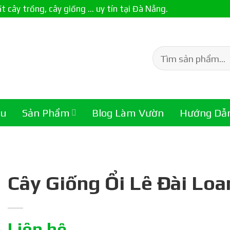
ây trồng, cây giống ... uy tín tại Đà Nẵng.
Tìm
kiếm:
ệu
Sản Phẩm
Blog Làm Vườn
Hướng Dẫ
Cây Giống Ổi Lê Đài Loa
Liên hệ