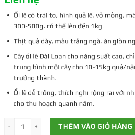
Ổi lê có trái to, hình quả lê, vỏ mỏng,
300-500g, có thể lên đến 1kg.
Thịt quả dày, màu trắng ngà, ăn giòn ng
Cây ổi lê Đài Loan cho năng suất cao, ch
trung bình mỗi cây cho 10-15kg quả/nă
trưởng thành.
Ổi lê dễ trồng, thích nghi rộng rãi với n
cho thu hoạch quanh năm.
Cây Giống Ổi Lê Đài Loan số lượng
THÊM VÀO GIỎ HÀNG