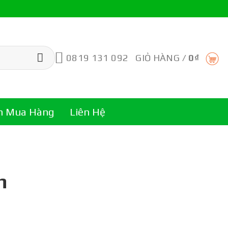
0819 131 092
GIỎ HÀNG /
0
₫
n Mua Hàng
Liên Hệ
n