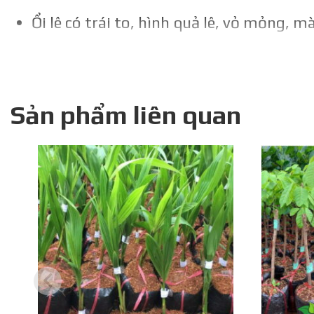
Ổi lê có trái to, hình quả lê, vỏ mỏng,
Thịt quả dày, màu trắng ngà, ăn giòn ng
Cây ổi lê Đài Loan cho năng suất cao, c
Sản phẩm liên quan
và có thể lên đến 40-50kg/năm khi cây 
Ổi lê dễ trồng, thích nghi rộng rãi với 