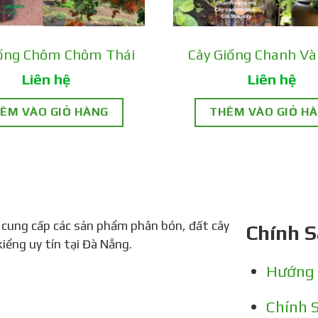
iống Chôm Chôm Thái
Cây Giống Chanh V
Liên hệ
Liên hệ
ÊM VÀO GIỎ HÀNG
THÊM VÀO GIỎ H
 cung cấp các sản phẩm phân bón, đất cây
Chính 
kiểng uy tín tại Đà Nẵng.
Hướng
i Loan:
Chính 