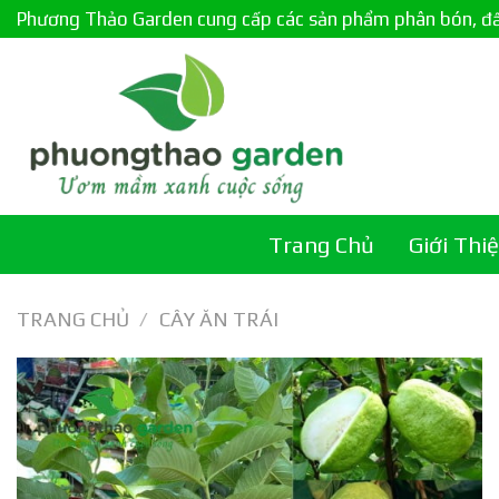
Skip
Phương Thảo Garden cung cấp các sản phẩm phân bón, đất c
to
content
Trang Chủ
Giới Thi
TRANG CHỦ
/
CÂY ĂN TRÁI