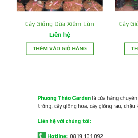
Cây Giống Dừa Xiêm Lùn
Cây G
Liên hệ
THÊM VÀO GIỎ HÀNG
TH
Phương Thảo Garden
là cửa hàng chuyên
trồng, cây giống hoa, cây giống rau, chậu 
Lợi ích khi trồng Ổi Lê Đà
Liên hệ với chúng tôi:
Hotline:
0819 131 092