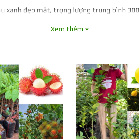
 màu xanh đẹp mắt, trọng lượng trung bình 300
ọt, ít hạt, vị ngọt thanh mát.
Xem thêm
hỉ sau 7-12 tháng trồng là có thể thu hoạch,
trưởng thành.
nhiều loại khí hậu, thổ nhưỡng, ít sâu bệnh, 