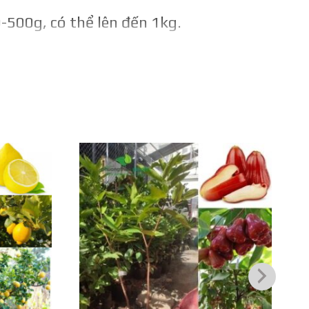
-500g, có thể lên đến 1kg.
 trung bình mỗi cây cho 10-15kg quả/năm,
cho thu hoạch quanh năm.