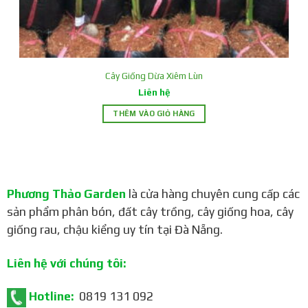
Cây Giống Dừa Xiêm Lùn
Liên hệ
THÊM VÀO GIỎ HÀNG
Phương Thảo Garden
là cửa hàng chuyên cung cấp các
sản phẩm phân bón, đất cây trồng, cây giống hoa, cây
Công dụng:
giống rau, chậu kiểng uy tín tại Đà Nẵng.
Quả cóc Thái có thể ăn tươi, làm nước ép, mứt, hoặc sấy
khô.
Liên hệ với chúng tôi:
Lá cóc Thái có thể dùng để nấu canh chua, làm gỏi cuốn.
Hotline:
0819 131 092