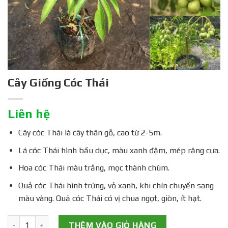
Cây Giống Cóc Thái
Liên hệ
Cây cóc Thái là cây thân gỗ, cao từ 2-5m.
Lá cóc Thái hình bầu dục, màu xanh đậm, mép răng cưa.
Hoa cóc Thái màu trắng, mọc thành chùm.
Quả cóc Thái hình trứng, vỏ xanh, khi chín chuyển sang
màu vàng. Quả cóc Thái có vị chua ngọt, giòn, ít hạt.
Cây Giống Cóc Thái số lượng
THÊM VÀO GIỎ HÀNG