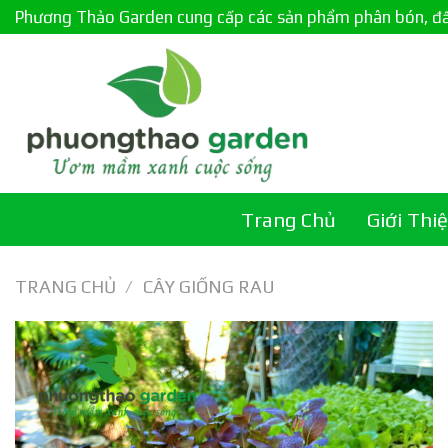
Skip
Phương Thảo Garden cung cấp các sản phẩm phân bón, đất c
to
content
Trang Chủ
Giới Thi
TRANG CHỦ
/
CÂY GIỐNG RAU