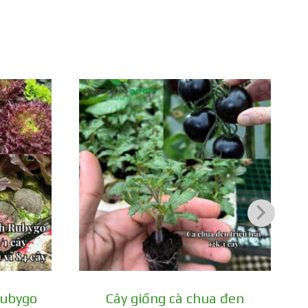
ức khỏe.
Rubygo
Cây giống cà chua đen