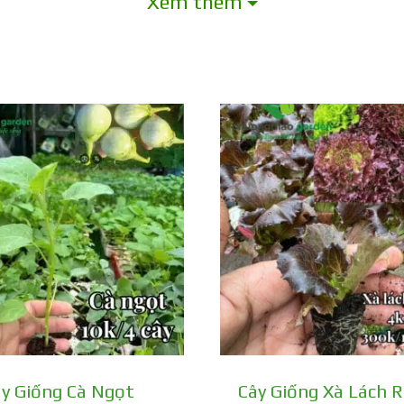
Xem thêm
u tím đậm, bề mặt nhẵn bóng.
cay nhẹ, rất dễ ăn.
, các khoáng chất như sắt, canxi, … tốt cho s
y Giống Cà Ngọt
Cây Giống Xà Lách 