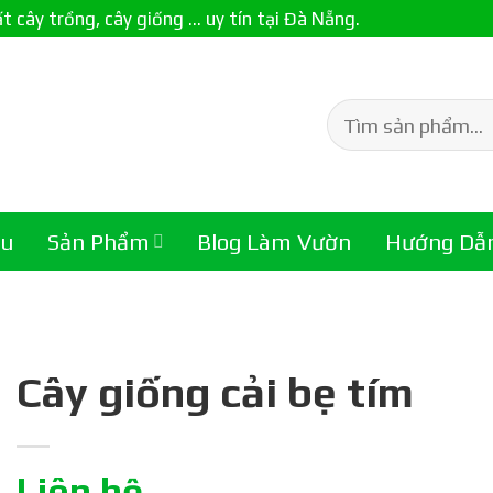
ây trồng, cây giống ... uy tín tại Đà Nẵng.
Tìm
kiếm:
ệu
Sản Phẩm
Blog Làm Vườn
Hướng Dẫ
Cây giống cải bẹ tím
Liên hệ