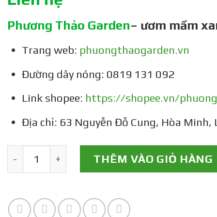
Phương Thảo Garden
– ươm mầm xa
Trang web:
phuongthaogarden.vn
Đường dây nóng: 0819 131 092
Link shopee:
https://shopee.vn/phuon
Địa chỉ: 63 Nguyễn Đỗ Cung, Hòa Minh, 
Cây giống cải bẹ tím số lượng
THÊM VÀO GIỎ HÀNG