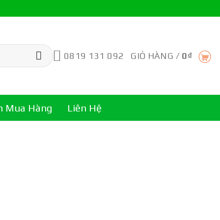
0819 131 092
GIỎ HÀNG /
0
₫
n Mua Hàng
Liên Hệ