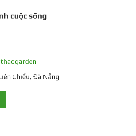
nh cuộc sống
gthaogarden
Liên Chiểu, Đà Nẵng