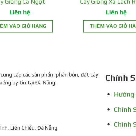
y Giống Cà Ngọt
Cây Giống Xà Lách 
Liên hệ
Liên hệ
ÊM VÀO GIỎ HÀNG
THÊM VÀO GIỎ H
 cung cấp các sản phẩm phân bón, đất cây
Chính 
ry vàng chỉ khoảng 2-3 cm, có màu vàng sáng,
kiểng uy tín tại Đà Nẵng.
 thể thích ứng tốt với nhiều điều kiện khí hậ
Hướng
Chính 
g mang lại năng suất cao, cho thu hoạch nhiều
Chính 
nh, Liên Chiểu, Đà Nẵng
ững chùm trái vàng tươi sẽ tô điểm cho không