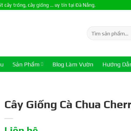
ây trồng, cây giống ... uy tín tại Đà Nẵng.
Tìm
kiếm:
ệu
Sản Phẩm
Blog Làm Vườn
Hướng Dẫ
Cây Giống Cà Chua Cher
Liên hệ