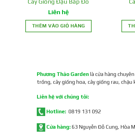
Cây Giống Đậu Bắp Đỏ
Câ
Liên hệ
THÊM VÀO GIỎ HÀNG
TH
Đặc tính sản phẩm
Phương Thảo Garden
là cửa hàng chuyên
Kích thước nhỏ gọn
: Trái cà chua cher
trồng, cây giống hoa, cây giống rau, chậu 
Dễ trồng, dễ chăm sóc
: Loại cây này có
Liên hệ với chúng tôi:
hoặc trực tiếp trên đất.
Hotline:
0819 131 092
Năng suất cao
: Cây cà chua cherry vàn
Cửa hàng:
63 Nguyễn Đỗ Cung, Hòa Mi
Trang trí đẹp mắt
: Cây cà chua với nh