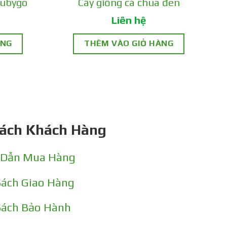
Rubygo
Cây giống cà chua đen
Liên hệ
ÀNG
THÊM VÀO GIỎ HÀNG
Sách Khách Hàng
 khi chín mọng sẽ rất ngọt và đậm đà.
u và có thể trồng trong chậu, thùng xốp
 Dẫn Mua Hàng
Sách Giao Hàng
 lần liên tục trong nhiều tháng.
Sách Bảo Hành
 gian xanh thêm phần rực rỡ và tươi mới.