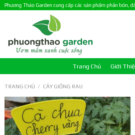
Skip
Phương Thảo Garden cung cấp các sản phẩm phân bón, đất c
to
content
Trang Chủ
Giới Thi
TRANG CHỦ
/
CÂY GIỐNG RAU