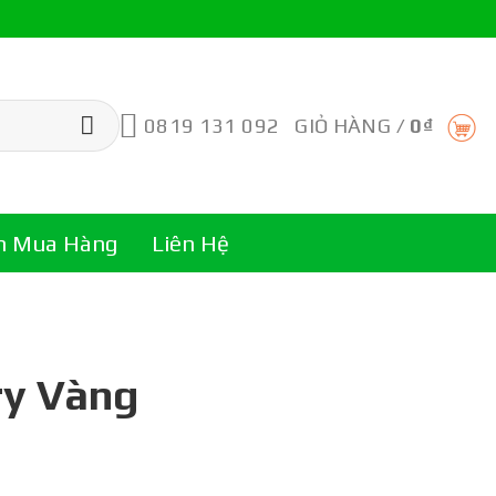
0819 131 092
GIỎ HÀNG /
0
₫
n Mua Hàng
Liên Hệ
ry Vàng