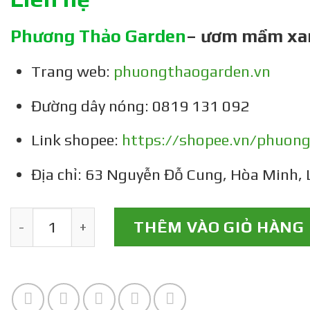
Phương Thảo Garden
– ươm mầm xa
Trang web:
phuongthaogarden.vn
Đường dây nóng: 0819 131 092
Link shopee:
https://shopee.vn/phuon
Địa chỉ: 63 Nguyễn Đỗ Cung, Hòa Minh, 
Cây giống cà chua cherry đỏ trái dài số lượng
THÊM VÀO GIỎ HÀNG