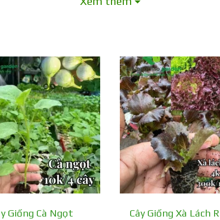
Xem thêm
ng từ 120 đến 150 gram, có màu đỏ sáng và t
biệt so với các giống cà chua cherry tròn thô
gày từ khi gieo hạt, cây bắt đầu cho thu ho
y Giống Cà Ngọt
Cây Giống Xà Lách 