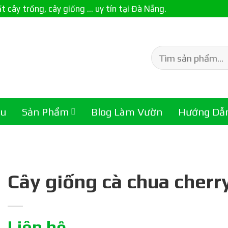
ây trồng, cây giống ... uy tín tại Đà Nẵng.
Tìm
kiếm:
ệu
Sản Phẩm
Blog Làm Vườn
Hướng Dẫ
Cây giống cà chua cherry
Liên hệ