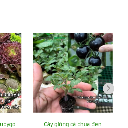
hịt dày, đậm, rất thơm.
ng thường.
ạch.
Rubygo
Cây giống cà chua đen