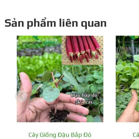
Kích thước trái:
Trái cà chua thường nặ
Sản phẩm liên quan
Hình dáng:
Trái có hình dạng dài, khác 
Thời gian thu hoạch:
Sau khoảng 65-70 n
Cây Giống Đậu Bắp Đỏ
Câ