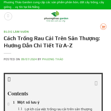
Skip
Phương Thảo Garden cung cấp các sản phẩm phân bón, đất cây trồng, cây
giống ... uy tín tại Đà Nẵng.
to
content
BLOG LÀM VƯỜN
Cách Trồng Rau Cải Trên Sân Thượng:
Hướng Dẫn Chi Tiết Từ A-Z
POSTED ON
09/07/2024
BY
PHƯƠNG THẢO
Contents
Một số lưu ý
Lợi ích của việc trồng rau cải trên sân thượng