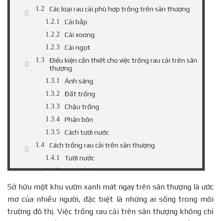
Các loại rau cải phù hợp trồng trên sân thượng
Cải bắp
Cải xoong
Cải ngọt
Điều kiện cần thiết cho việc trồng rau cải trên sân
thượng
Ánh sáng
Đất trồng
Chậu trồng
Phân bón
Cách tưới nước
Cách trồng rau cải trên sân thượng
Tưới nước
Loại bỏ cỏ dại
Bảo vệ cây rau cải khỏi sâu bệnh
Sở hữu một khu vườn xanh mát ngay trên sân thượng là ước
Cung cấp dinh dưỡng cho cây
mơ của nhiều người, đặc biệt là những ai sống trong môi
Kết luận
trường đô thị. Việc trồng rau cải trên sân thượng không chỉ