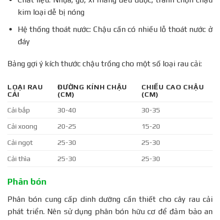
kim loại dễ bị nóng
Hệ thống thoát nước: Chậu cần có nhiều lỗ thoát nước ở
đáy
Bảng gợi ý kích thước chậu trồng cho một số loại rau cải:
LOẠI RAU
ĐƯỜNG KÍNH CHẬU
CHIỀU CAO CHẬU
CẢI
(CM)
(CM)
Cải bắp
30-40
30-35
Cải xoong
20-25
15-20
Cải ngọt
25-30
25-30
Cải thìa
25-30
25-30
Phân bón
Phân bón cung cấp dinh dưỡng cần thiết cho cây rau cải
phát triển. Nên sử dụng phân bón hữu cơ để đảm bảo an