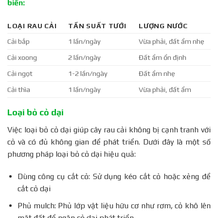
biến:
LOẠI RAU CẢI
TẦN SUẤT TƯỚI
LƯỢNG NƯỚC
Cải bắp
1 lần/ngày
Vừa phải, đất ẩm nhẹ
Cải xoong
2 lần/ngày
Đất ẩm ổn định
Cải ngọt
1-2 lần/ngày
Đất ẩm nhẹ
Cải thìa
1 lần/ngày
Vừa phải, đất ẩm
Loại bỏ cỏ dại
Việc loại bỏ cỏ dại giúp cây rau cải không bị cạnh tranh với
cỏ và có đủ không gian để phát triển. Dưới đây là một số
phương pháp loại bỏ cỏ dại hiệu quả:
Dùng công cụ cắt cỏ: Sử dụng kéo cắt cỏ hoặc xẻng để
cắt cỏ dại
Phủ mulch: Phủ lớp vật liệu hữu cơ như rơm, cỏ khô lên
mặt đất để ngăn cỏ dại phát triển