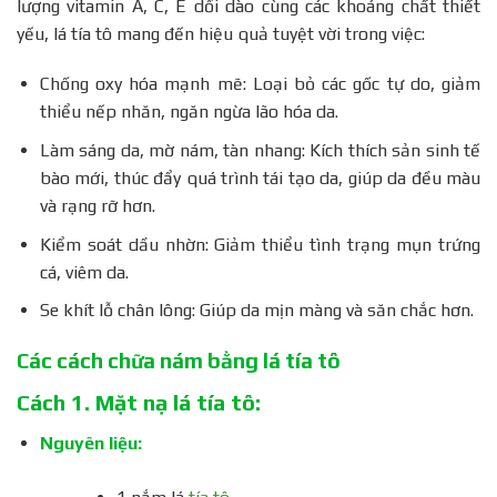
lượng vitamin A, C, E dồi dào cùng các khoáng chất thiết
yếu, lá tía tô mang đến hiệu quả tuyệt vời trong việc:
Chống oxy hóa mạnh mẽ: Loại bỏ các gốc tự do, giảm
thiểu nếp nhăn, ngăn ngừa lão hóa da.
Làm sáng da, mờ nám, tàn nhang: Kích thích sản sinh tế
bào mới, thúc đẩy quá trình tái tạo da, giúp da đều màu
và rạng rỡ hơn.
Kiểm soát dầu nhờn: Giảm thiểu tình trạng mụn trứng
cá, viêm da.
Se khít lỗ chân lông: Giúp da mịn màng và săn chắc hơn.
Các cách chữa nám bằng lá tía tô
Cách 1. Mặt nạ lá tía tô:
Nguyên liệu: