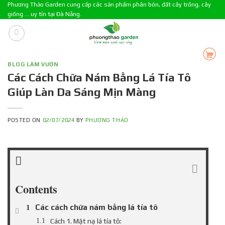
Skip
Phương Thảo Garden cung cấp các sản phẩm phân bón, đất cây trồng, cây
giống ... uy tín tại Đà Nẵng.
to
content
BLOG LÀM VƯỜN
Các Cách Chữa Nám Bằng Lá Tía Tô
Giúp Làn Da Sáng Mịn Màng
POSTED ON
02/07/2024
BY
PHƯƠNG THẢO
Contents
Các cách chữa nám bằng lá tía tô
Cách 1. Mặt nạ lá tía tô: