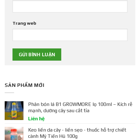
Trang web
SẢN PHẨM MỚI
Phân bón lá B1 GROWMORE lọ 100ml – Kích rễ
mạnh, dưỡng cây sau cắt tỉa
Liên hệ
Keo liền da cây - liền sẹo - thuốc hỗ trợ chiết
cành Mỹ Tiến Hũ 100g